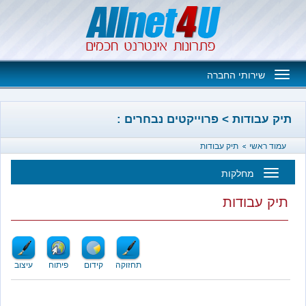
Toggle
שירותי החברה
navigation
בודות > פרוייקטים נבחרים :
אשי
תיק עבודות
מחלקות
Toggl
עבודות
navigatio
תחזוקה
קידום
פיתוח
עיצוב