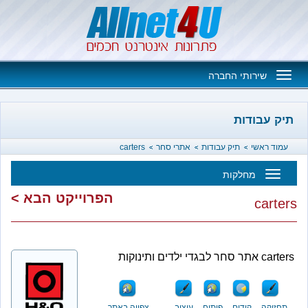
Toggle
שירותי החברה
navigation
בודות
אשי
תיק עבודות
אתרי סחר
carters
מחלקות
Toggl
הפרוייקט הבא >
ca
navigatio
ה
קידום
פיתוח
עיצוב
צפייה באתר