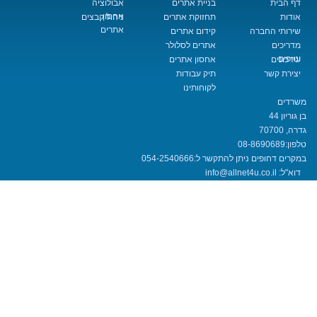
בניית אתרים
אבולוציה
אחסון
תחזוקת אתרים
ניהול קבצים
אתרים
החברה
קידום אתרים
אתרים לסלולר
אחסון אתרים
שר
תיק עבודות
לקוחותינו
08-8690
חופים ניתן להתקשר ל:
054-2540666
info@allnet4u.co.i