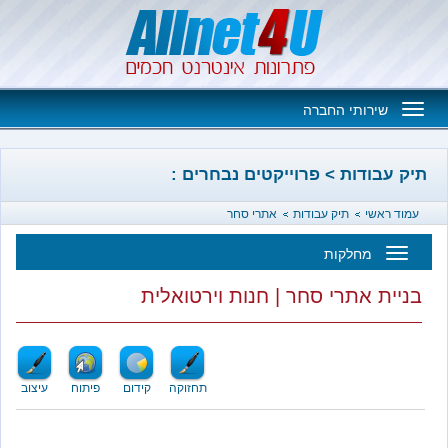
Toggle
שירותי החברה
navigation
בודות > פרוייקטים נבחרים :
אשי
תיק עבודות
אתרי סחר
מחלקות
Toggl
ת אתרי סחר | חנות וירטואלית
navigatio
תחזוקה
קידום
פיתוח
עיצוב