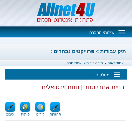
Toggle
שירותי החברה
navigation
בודות > פרוייקטים נבחרים :
אשי
תיק עבודות
אתרי סחר
מחלקות
Toggl
ת אתרי סחר | חנות וירטואלית
navigatio
תחזוקה
קידום
פיתוח
עיצוב