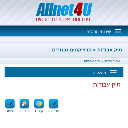
Toggle
שירותי החברה
navigation
בודות > פרוייקטים נבחרים :
אשי
תיק עבודות
מחלקות
Toggl
עבודות
navigatio
תחזוקה
קידום
פיתוח
עיצוב