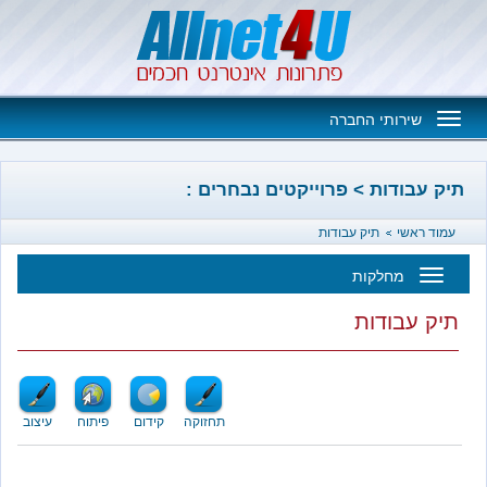
Toggle
שירותי החברה
navigation
בודות > פרוייקטים נבחרים :
אשי
תיק עבודות
מחלקות
Toggl
עבודות
navigatio
תחזוקה
קידום
פיתוח
עיצוב