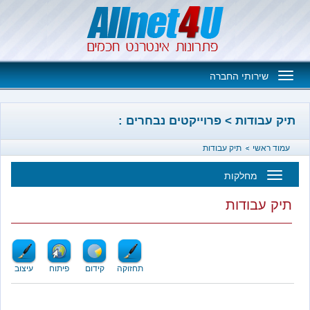
Toggle
שירותי החברה
navigation
בודות > פרוייקטים נבחרים :
אשי
תיק עבודות
מחלקות
Toggl
עבודות
navigatio
תחזוקה
קידום
פיתוח
עיצוב