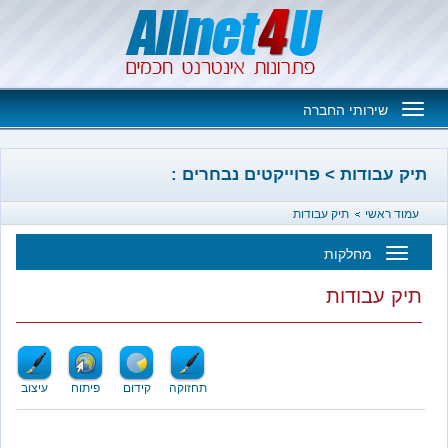
Toggle
שירותי החברה
navigation
בודות > פרוייקטים נבחרים :
אשי
תיק עבודות
מחלקות
Toggl
עבודות
navigatio
תחזוקה
קידום
פיתוח
עיצוב